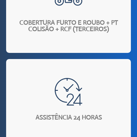
contra Furto e Roubo.
seguro completo, na contratação do seguro exclusivo
Até 80% de economia, em relação ao custo de um
COBERTURA FURTO E ROUBO + PT
COLISÃO + RCF (TERCEIROS)
guincho)
de chaveiro, troca de pneus, transporte domiciliar e
pode contar com assistência 24h em todo Brasil. (serviço
Em caso de pane elétrica, furto ou roubo e etc., você
ASSISTÊNCIA 24 HORAS