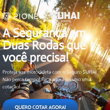
A Segurança em
Duas Rodas que
você precisa!
Proteja sua motocicleta com o Seguro SUHAI
Não perca tempo! Faça agora mesmo uma
cotação!
QUERO COTAR AGORA!