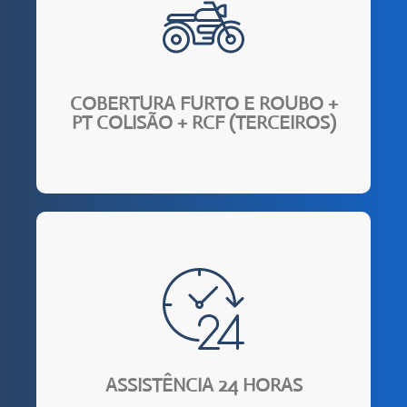
exclusivo contra Furto e Roubo.
seguro completo, na contratação do seguro
Até 80% de economia, em relação ao custo de um
COBERTURA FURTO E ROUBO +
PT COLISÃO + RCF (TERCEIROS)
transporte domiciliar e guincho)
Brasil. (serviço de chaveiro, troca de pneus,
você pode contar com assistência 24h em todo
Em caso de pane elétrica, furto ou roubo e etc.,
ASSISTÊNCIA 24 HORAS