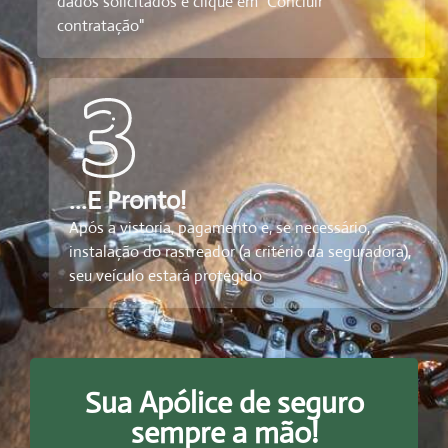
dados solicitados e clique em "Concluir
contratação"
...E Pronto!
Após a vistoria, pagamento e, se necessário,
instalação do rastreador (a critério da seguradora),
seu veículo estará protegido
Sua Apólice de seguro
sempre a mão!