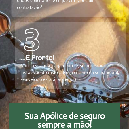
dados solicitados e clique em "Concluir
contratação"
...E Pronto!
Após a vistoria, pagamento e, se necessário,
instalação do rastreador (a critério da seguradora),
seu veículo estará protegido
Sua Apólice de seguro
sempre a mão!