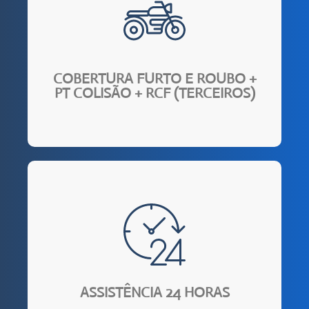
exclusivo contra Furto e Roubo.
seguro completo, na contratação do seguro
Até 80% de economia, em relação ao custo de um
COBERTURA FURTO E ROUBO +
PT COLISÃO + RCF (TERCEIROS)
transporte domiciliar e guincho)
Brasil. (serviço de chaveiro, troca de pneus,
você pode contar com assistência 24h em todo
Em caso de pane elétrica, furto ou roubo e etc.,
ASSISTÊNCIA 24 HORAS