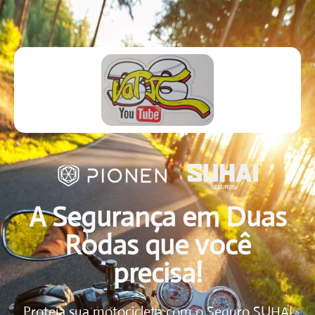
A Segurança em Duas
Rodas que você
precisa!
Proteja sua motocicleta com o Seguro SUHAI