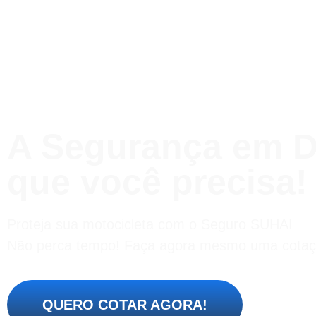
A Segurança em 
que você precisa!
Proteja sua motocicleta com o Seguro SUHAI
Não perca tempo! Faça agora mesmo uma cotaç
QUERO COTAR AGORA!