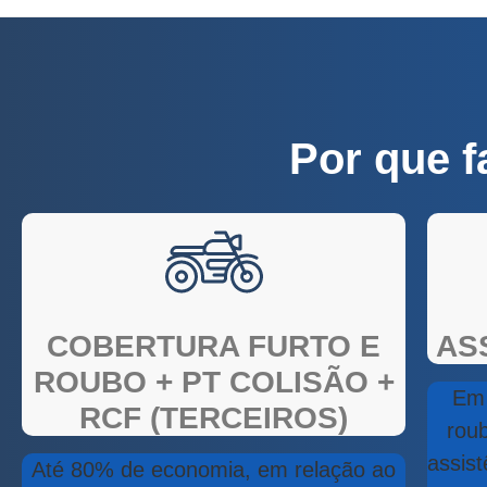
Por que 
COBERTURA FURTO E
AS
ROUBO + PT COLISÃO +
Em 
RCF (TERCEIROS)
rou
assist
Até 80% de economia, em relação ao