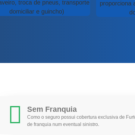
aveiro, troca de pneus, transporte
proporciona 
domiciliar e guincho)
do
Sem Franquia
Como o seguro possui cobertura exclusiva de Fur
de franquia num eventual sinistro.