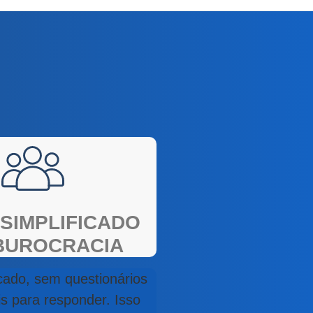
 SIMPLIFICADO
BUROCRACIA
ficado, sem questionários
is para responder. Isso