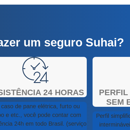
fazer um seguro Suhai?
SISTÊNCIA 24 HORAS
PERFIL
SEM 
caso de pane elétrica, furto ou
bo e etc., você pode contar com
Perfil simpli
ência 24h em todo Brasil. (serviço
intermináve