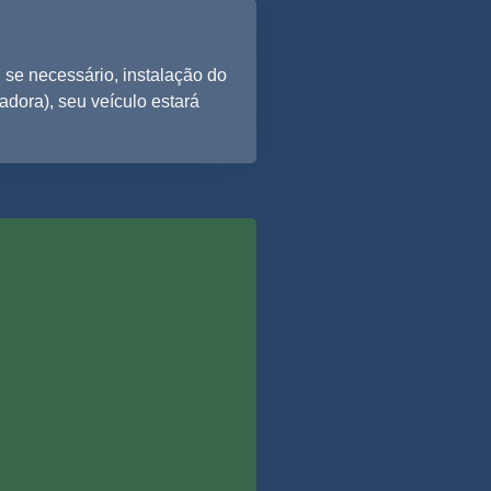
 se necessário, instalação do
radora), seu veículo estará