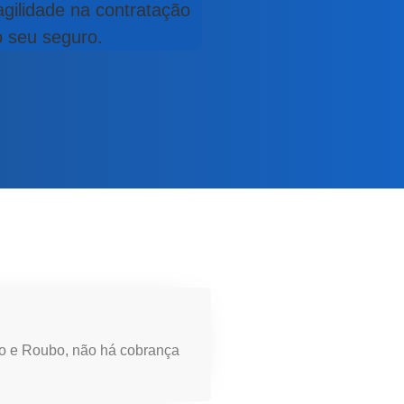
agilidade na contratação
 seu seguro.
to e Roubo, não há cobrança